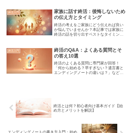
っておきたい10のことをリストアップし
て解説します。一つずつ進めて、安心で
きる終活を始めましょう。
家族に話す終活：後悔しないため
終活入門
の伝え方とタイミング
終活の考えをご家族にどう伝えれば良い
か悩んでいませんか？本記事では家族に
終活の話を切り出すベストなタイミング
や伝える内容、気まずくならない話し方
のコツを紹介します。大切な家族と終活
を共有し、安心して未来に備えましょ
終活のQ&A：よくある質問とそ
終活入門
う。
の答え10選
終活のよくある質問に専門家が回答！
「何から始める？早すぎない？遺言書と
エンディングノートの違いは？」など、
初心者が抱きがちな10の疑問にやさしく
答えます。疑問を解消して、安心して終
活を進めましょう。
終活とは何？初心者向け基本ガイド【始
め方とメリットを解説】
エンディングノートの書き方入門：始め