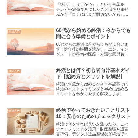
「終活（しゅうかつ）」という言葉を、
テレビやSNSで耳にしたことはありませ
んか？「自分にはまだ関係ないかも」
「どんなことをやるの？」と思っている
方も多いでしょう。実は終活は、どの世
代にも役立つ“これからの生き方”を整理す
60代から始める終活：今からでも
終活入門
る活動です。この記事...
間に合う準備とポイント
60代からの終活は今からでも間に合いま
す！定年後の時間を活かし、エンディン
グノートの準備や医療・介護の意思表示
を進めましょう。家族と協力しながら、
老後の生活設計を見直すヒントを紹介。
安心できる未来のために、今すぐ始めま
終活とは何？初心者向け基本ガイ
終活入門
せんか？
ド【始め方とメリットを解説】
終活は何歳から始めるべき？本記事では
終活のベストタイミングと早めに始める
メリットをわかりやすく解説します。
終活でやっておきたいことリスト
終活入門
10：安心のためのチェックリスト
終活で何をすれば良いか迷ったら、この
チェックリストを活用！財産整理や遺言
書準備、デジタル遺品整理など終活でや