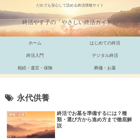
だれでも安心して読める終活情報サイト
終活やす子の「やさしい終活ガイド」
ホーム
はじめての終活
終活入門
デジタル終活
相続・遺言・保険
葬儀・お墓
永代供養
終活でお墓を準備するには？種
葬儀・お墓
類・選び方から進め方まで徹底解
説